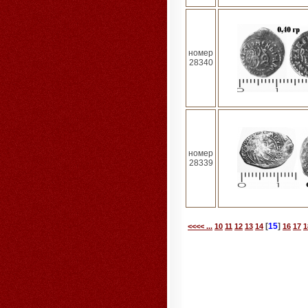
номер
28340
номер
28339
[
15
]
<<<< ...
10
11
12
13
14
16
17
1