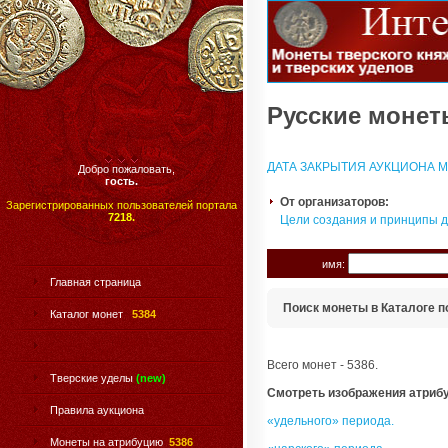
Русские монеты
ДАТА ЗАКРЫТИЯ АУКЦИОНА МО
Добро пожаловать,
гость.
От организаторов:
Зарегистрированных пользователей портала
7218.
Цели создания и принципы 
имя:
Главная страница
Поиск монеты в Каталоге п
Каталог монет
5384
Всего монет - 5386.
Тверские уделы
(new)
Смотреть изображения атриб
Правила аукциона
«удельного» периода.
Монеты на атрибуцию
5386