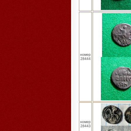
номер
28444
номер
28443