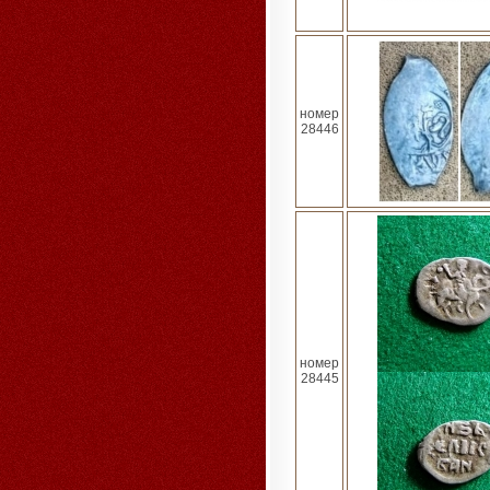
номер
28446
номер
28445