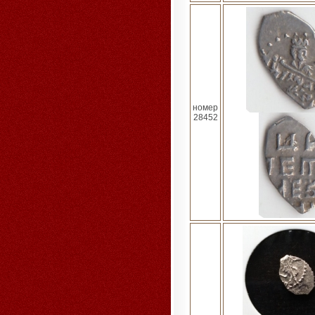
номер
28452