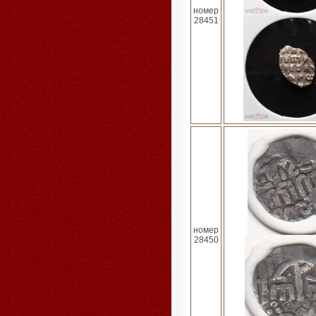
номер
28451
номер
28450