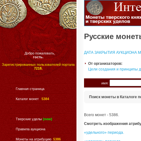
Русские монеты
ДАТА ЗАКРЫТИЯ АУКЦИОНА МО
Добро пожаловать,
гость.
От организаторов:
Зарегистрированных пользователей портала
7218.
Цели создания и принципы 
имя:
Главная страница
Поиск монеты в Каталоге п
Каталог монет
5384
Всего монет - 5386.
Тверские уделы
(new)
Смотреть изображения атриб
Правила аукциона
«удельного» периода.
Монеты на атрибуцию
5386