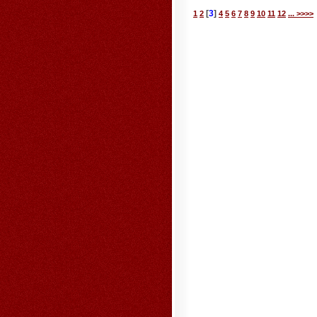
[
3
]
1
2
4
5
6
7
8
9
10
11
12
... >>>>