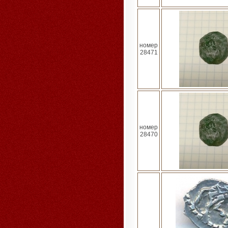
номер
28471
номер
28470