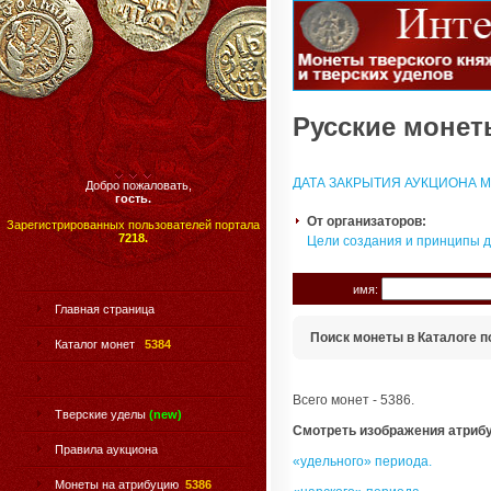
Русские монеты
ДАТА ЗАКРЫТИЯ АУКЦИОНА МО
Добро пожаловать,
гость.
От организаторов:
Зарегистрированных пользователей портала
7218.
Цели создания и принципы 
имя:
Главная страница
Поиск монеты в Каталоге п
Каталог монет
5384
Всего монет - 5386.
Тверские уделы
(new)
Смотреть изображения атриб
Правила аукциона
«удельного» периода.
Монеты на атрибуцию
5386