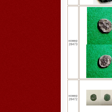
номер
28473
номер
28472