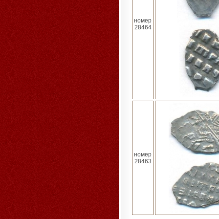
номер
28464
номер
28463