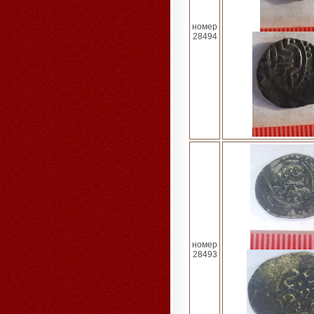
номер
28494
номер
28493