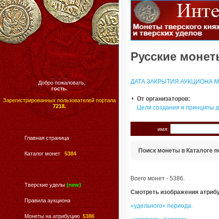
Русские монеты
ДАТА ЗАКРЫТИЯ АУКЦИОНА МО
Добро пожаловать,
гость.
От организаторов:
Зарегистрированных пользователей портала
7218.
Цели создания и принципы 
имя:
Главная страница
Поиск монеты в Каталоге п
Каталог монет
5384
Всего монет - 5386.
Тверские уделы
(new)
Смотреть изображения атриб
Правила аукциона
«удельного» периода.
Монеты на атрибуцию
5386