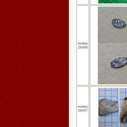
номер
28498
номер
28497