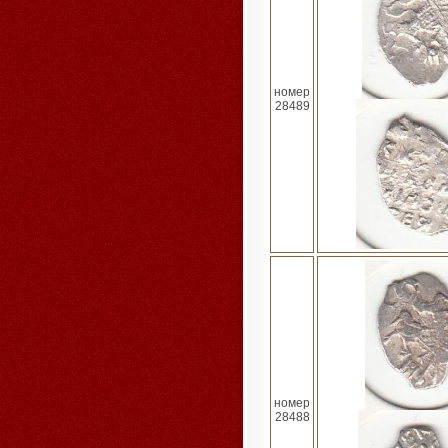
номер
28489
номер
28488