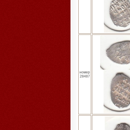
номер
28487