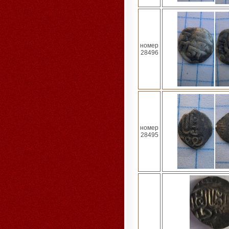
номер
28496
номер
28495