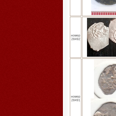
номер
28492
номер
28491