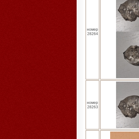
номер
28264
номер
28263