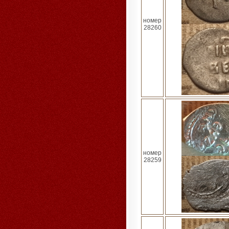
номер
28260
номер
28259