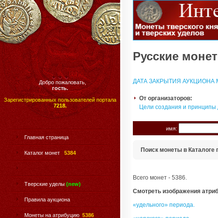
Русские монет
ДАТА ЗАКРЫТИЯ АУКЦИОНА М
Добро пожаловать,
гость.
От организаторов:
Зарегистрированных пользователей портала
7218.
Цели создания и принципы
имя:
Главная страница
Поиск монеты в Каталоге 
Каталог монет
5384
Всего монет - 5386.
Тверские уделы
(new)
Смотреть изображения атри
Правила аукциона
«удельного» периода.
Монеты на атрибуцию
5386