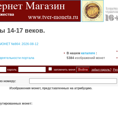
ы 14-17 веков.
ОНЕТ №864: 2026-08-12
В нашем
каталоге
:
 деятельности портала
5384
изображений монет
пароль:
запомнить меня
забыл пароль?
Рег
по номеру:
Изображения монет, представленных на атрибуцию.
бутированных монет: