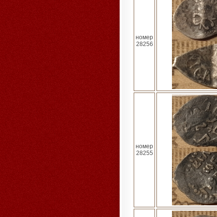
номер
28256
номер
28255