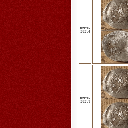
номер
28254
номер
28253