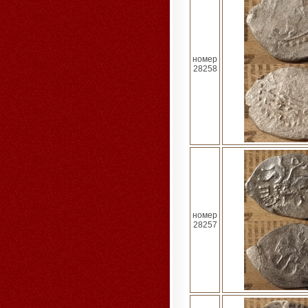
номер
28258
номер
28257