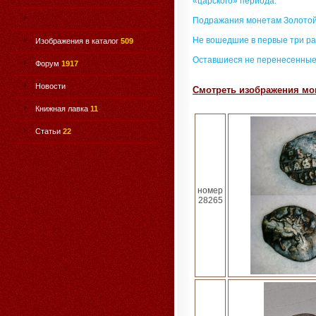
«царского» периода.
Подражания монетам Золотой
Не вошедшие в первые три ра
Изображения в каталог
509
Оставшиеся не перенесенные
Форум
1917
Новости
Смотреть изображения мон
Книжная лавка
11
Статьи
22
номер
28265