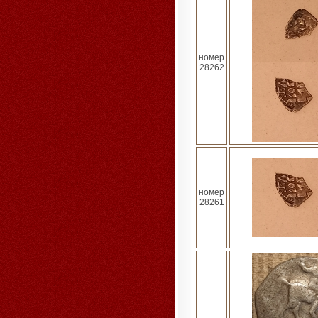
номер
28262
номер
28261