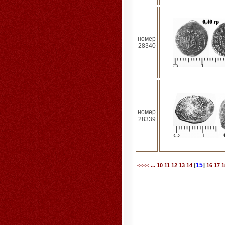
номер
28340
номер
28339
[
15
]
<<<< ...
10
11
12
13
14
16
17
1