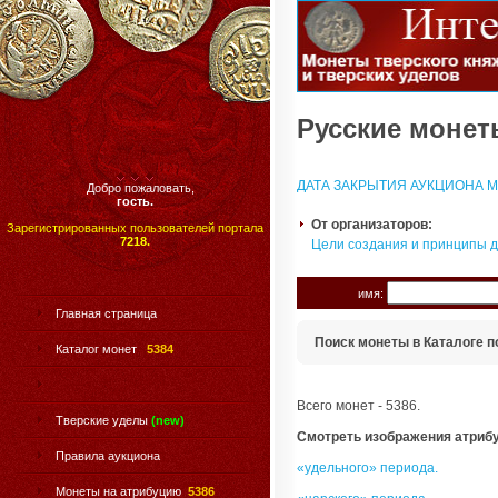
Русские монеты
ДАТА ЗАКРЫТИЯ АУКЦИОНА МО
Добро пожаловать,
гость.
От организаторов:
Зарегистрированных пользователей портала
7218.
Цели создания и принципы 
имя:
Главная страница
Поиск монеты в Каталоге п
Каталог монет
5384
Всего монет - 5386.
Тверские уделы
(new)
Смотреть изображения атриб
Правила аукциона
«удельного» периода.
Монеты на атрибуцию
5386