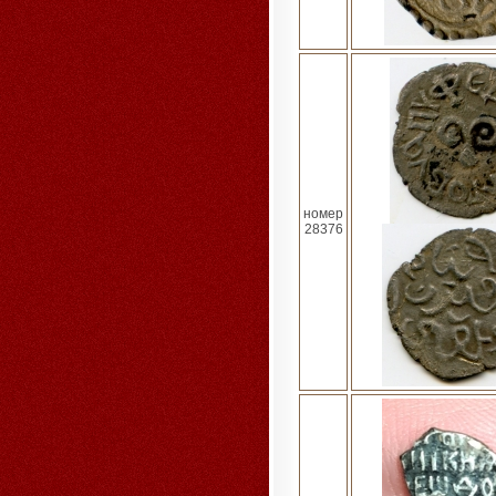
номер
28376