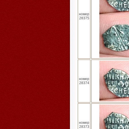
номер
28375
номер
28374
номер
28373