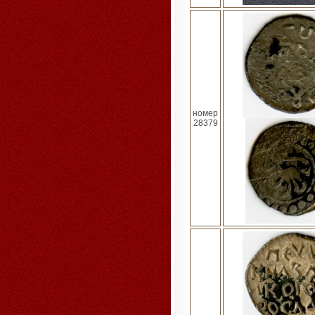
номер
28379