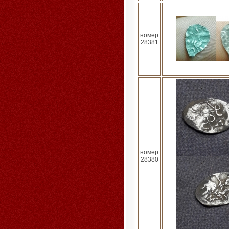
номер
28381
номер
28380