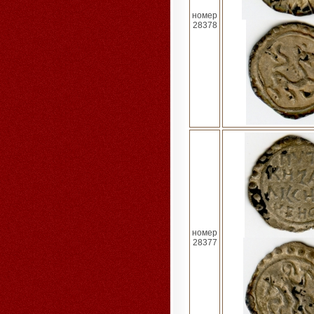
номер
28378
номер
28377