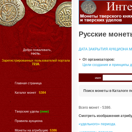
Русские монеты
ДАТА ЗАКРЫТИЯ АУКЦИОНА МО
Добро пожаловать,
гость.
От организаторов:
Зарегистрированных пользователей портала
7218.
Цели создания и принципы 
имя:
Главная страница
Поиск монеты в Каталоге п
Каталог монет
5384
Всего монет - 5386.
Тверские уделы
(new)
Смотреть изображения атриб
Правила аукциона
«удельного» периода.
Монеты на атрибуцию
5386