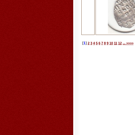
[
1
]
2
3
4
5
6
7
8
9
10
11
12
... >>>>