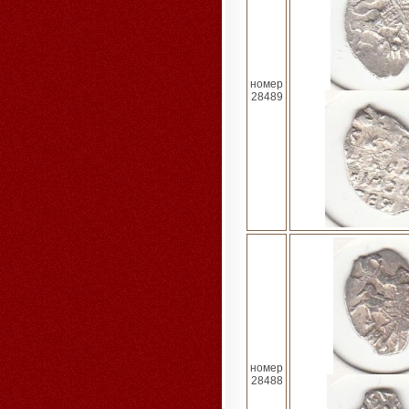
номер
28489
номер
28488