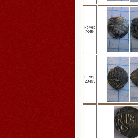
номер
28496
номер
28495