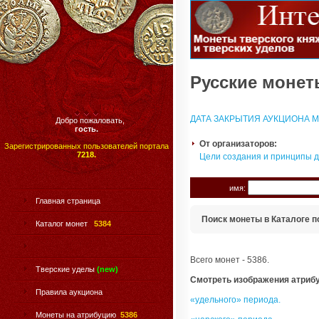
Русские монеты
ДАТА ЗАКРЫТИЯ АУКЦИОНА МО
Добро пожаловать,
гость.
От организаторов:
Зарегистрированных пользователей портала
7218.
Цели создания и принципы 
имя:
Главная страница
Поиск монеты в Каталоге п
Каталог монет
5384
Всего монет - 5386.
Тверские уделы
(new)
Смотреть изображения атриб
Правила аукциона
«удельного» периода.
Монеты на атрибуцию
5386