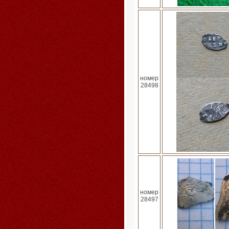
номер
28498
номер
28497