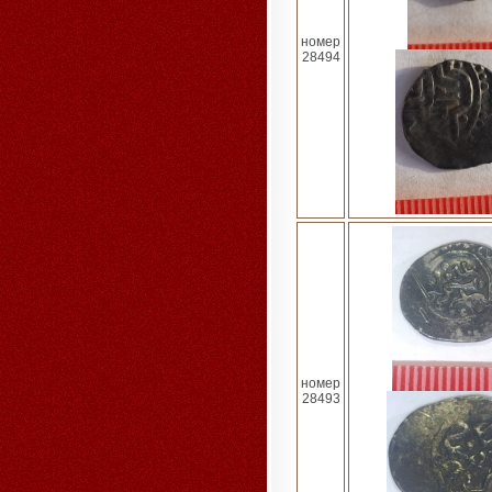
номер
28494
номер
28493