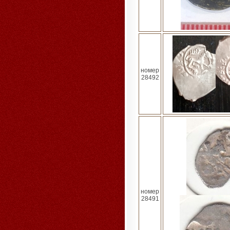
номер
28492
номер
28491