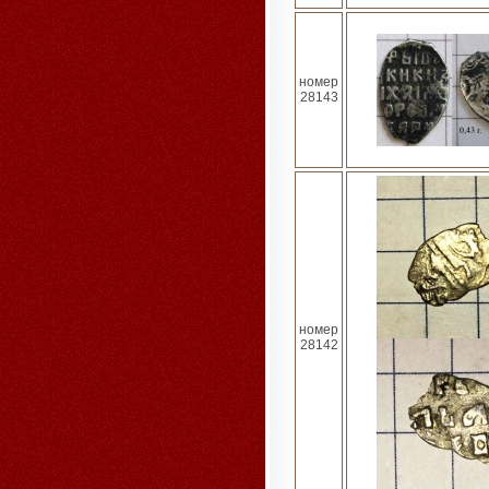
номер
28143
номер
28142