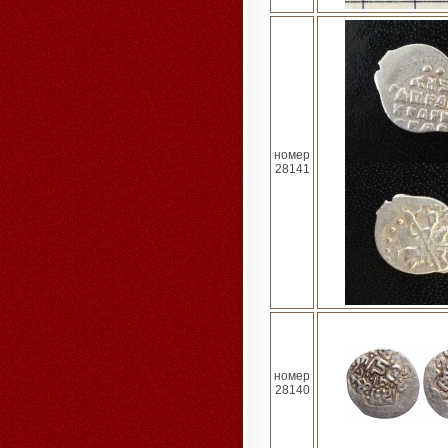
номер
28141
номер
28140