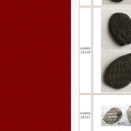
номер
28148
номер
28147