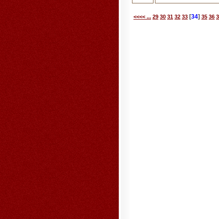
[
34
]
<<<< ...
29
30
31
32
33
35
36
3