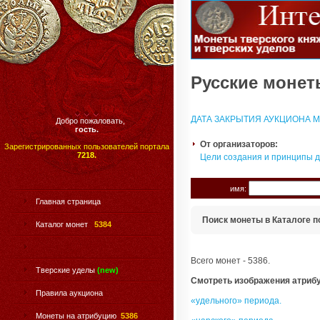
Русские монеты
ДАТА ЗАКРЫТИЯ АУКЦИОНА МО
Добро пожаловать,
гость.
От организаторов:
Зарегистрированных пользователей портала
7218.
Цели создания и принципы 
имя:
Главная страница
Поиск монеты в Каталоге п
Каталог монет
5384
Всего монет - 5386.
Тверские уделы
(new)
Смотреть изображения атриб
Правила аукциона
«удельного» периода.
Монеты на атрибуцию
5386