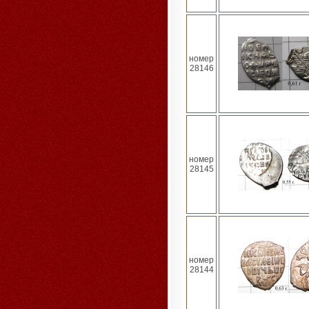
номер
28146
номер
28145
номер
28144