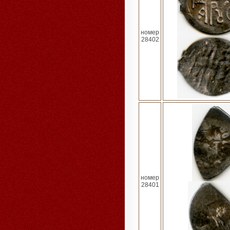
номер
28402
номер
28401