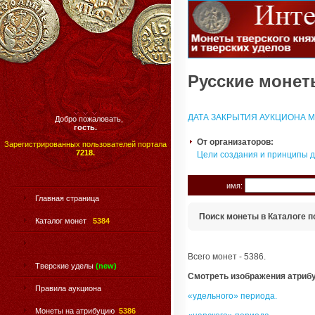
Русские монеты
ДАТА ЗАКРЫТИЯ АУКЦИОНА МО
Добро пожаловать,
гость.
От организаторов:
Зарегистрированных пользователей портала
7218.
Цели создания и принципы 
имя:
Главная страница
Поиск монеты в Каталоге п
Каталог монет
5384
Всего монет - 5386.
Тверские уделы
(new)
Смотреть изображения атриб
Правила аукциона
«удельного» периода.
Монеты на атрибуцию
5386