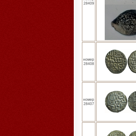
28409
номер
28408
номер
28407