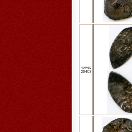
номер
28403