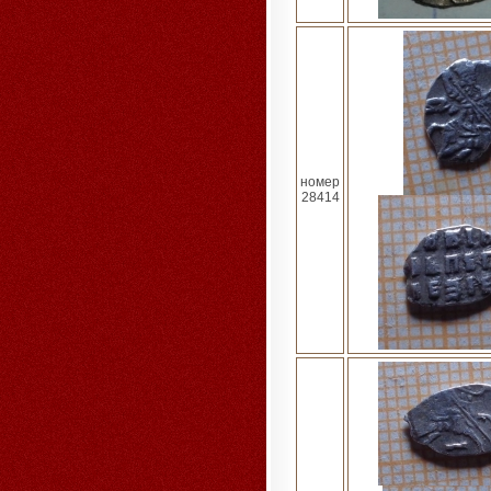
номер
28414