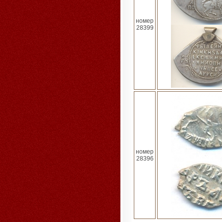
номер
28399
номер
28396