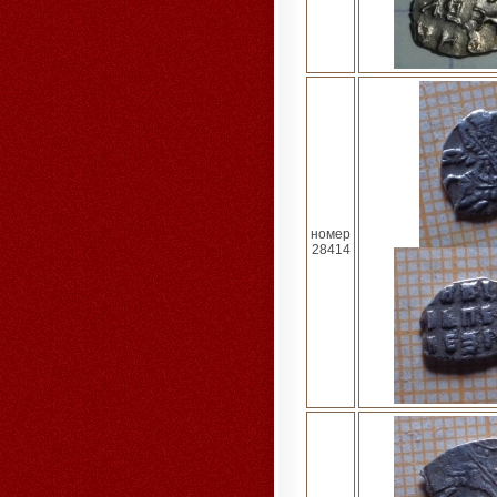
номер
28414