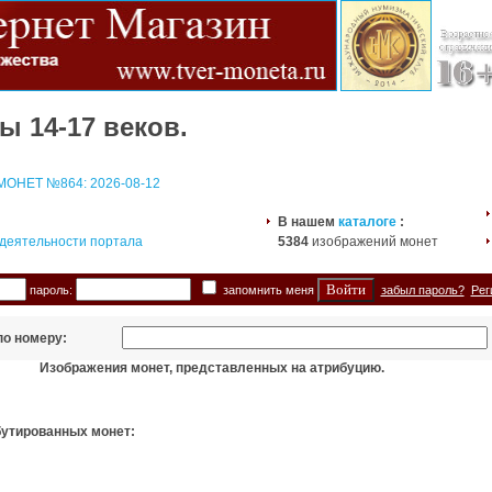
ы 14-17 веков.
ОНЕТ №864: 2026-08-12
В нашем
каталоге
:
 деятельности портала
5384
изображений монет
пароль:
запомнить меня
забыл пароль?
Рег
по номеру:
Изображения монет, представленных на атрибуцию.
бутированных монет: