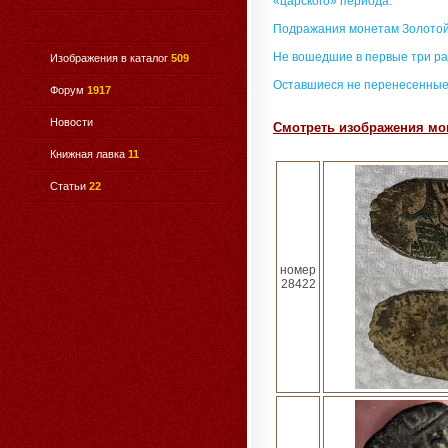
«царского» периода.
Подражания монетам Золотой
Не вошедшие в первые три ра
Изображения в каталог
509
Оставшиеся не перенесенные
Форум
1917
Новости
Смотреть изображения мон
Книжная лавка
11
Статьи
22
номер
28422