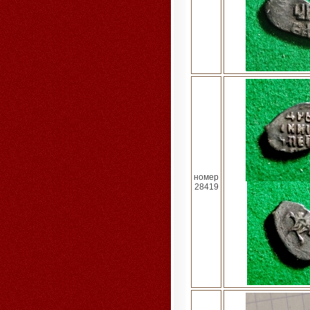
номер
28419