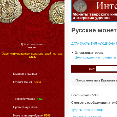
Русские монет
ДАТА ЗАКРЫТИЯ АУКЦИОНА М
Добро пожаловать,
гость.
От организаторов:
Зарегистрированных пользователей портала
7218.
Цели создания и принципы
имя:
Главная страница
Поиск монеты в Каталоге 
Каталог монет
5384
Всего монет - 5386.
Тверские уделы
(new)
Смотреть изображения атри
Правила аукциона
«удельного» периода.
Монеты на атрибуцию
5386