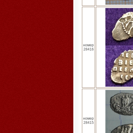
номер
28416
номер
28415