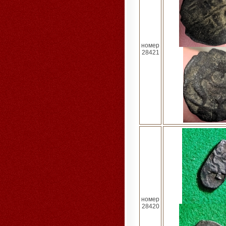
номер
28421
номер
28420