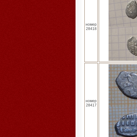
номер
28418
номер
28417