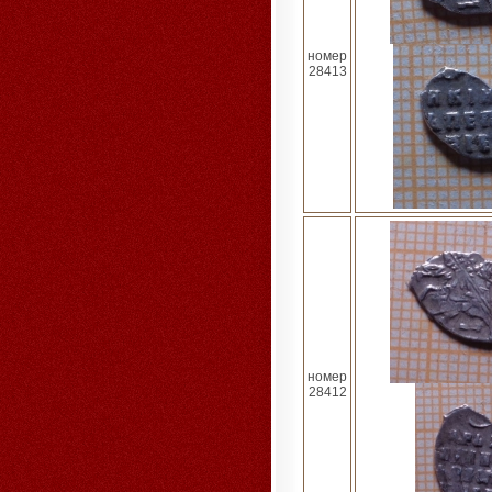
номер
28413
номер
28412