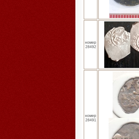
номер
28492
номер
28491