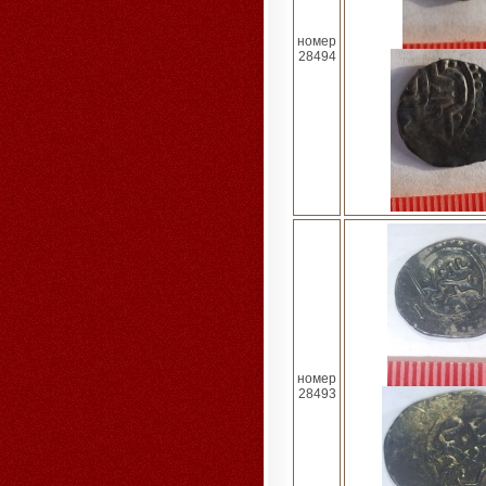
номер
28494
номер
28493