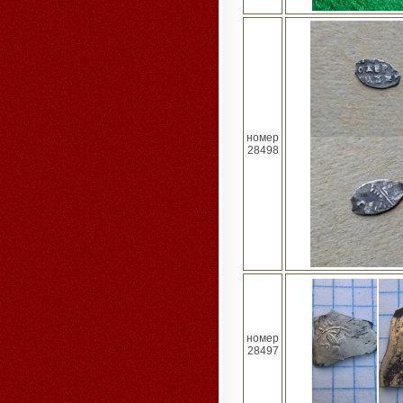
номер
28498
номер
28497