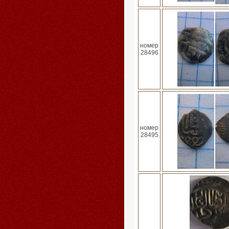
номер
28496
номер
28495