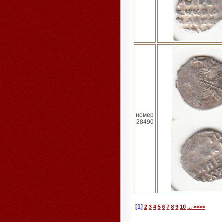
номер
28490
[
1
]
2
3
4
5
6
7
8
9
10
... >>>>