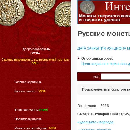
Русские монеты
ДАТА ЗАКРЫТИЯ АУКЦИОНА МО
Добро пожаловать,
гость.
От организаторов:
Зарегистрированных пользователей портала
7218.
Цели создания и принципы 
имя:
Главная страница
Поиск монеты в Каталоге п
Каталог монет
5384
Всего монет - 5386.
Тверские уделы
(new)
Смотреть изображения атриб
Правила аукциона
«удельного» периода.
Монеты на атрибуцию
5386