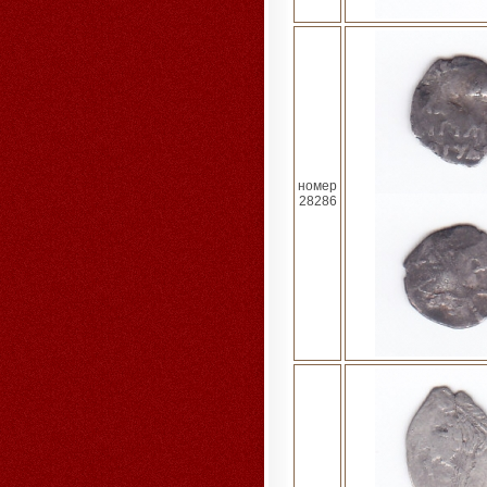
номер
28286