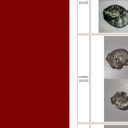
28265
номер
28264