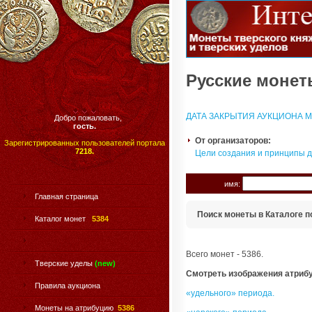
Русские монеты
ДАТА ЗАКРЫТИЯ АУКЦИОНА МО
Добро пожаловать,
гость.
От организаторов:
Зарегистрированных пользователей портала
7218.
Цели создания и принципы 
имя:
Главная страница
Поиск монеты в Каталоге п
Каталог монет
5384
Всего монет - 5386.
Тверские уделы
(new)
Смотреть изображения атриб
Правила аукциона
«удельного» периода.
Монеты на атрибуцию
5386