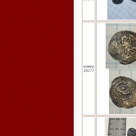
номер
28277