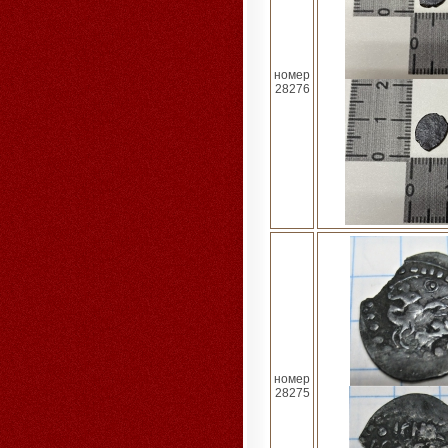
номер
28276
номер
28275