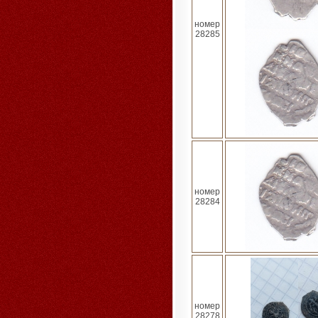
номер
28285
номер
28284
номер
28278