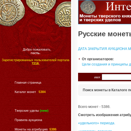
Русские монеты
ДАТА ЗАКРЫТИЯ АУКЦИОНА МО
Добро пожаловать,
гость.
От организаторов:
Зарегистрированных пользователей портала
7218.
Цели создания и принципы 
имя:
Главная страница
Поиск монеты в Каталоге п
Каталог монет
5384
Всего монет - 5386.
Тверские уделы
(new)
Смотреть изображения атриб
Правила аукциона
«удельного» периода.
Монеты на атрибуцию
5386