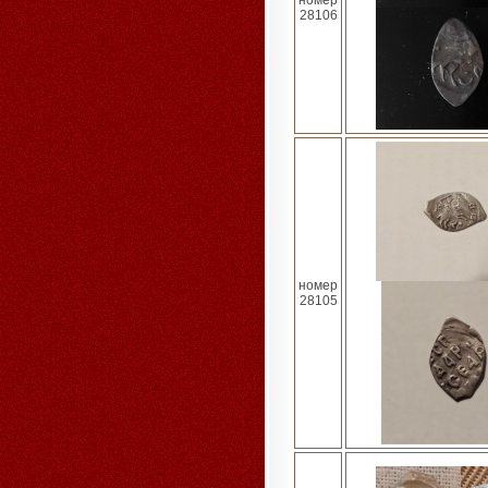
номер
28106
номер
28105