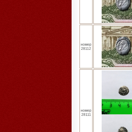
номер
28112
номер
28111