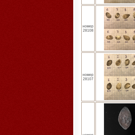
номер
28108
номер
28107