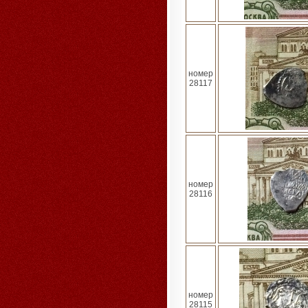
номер
28117
номер
28116
номер
28115