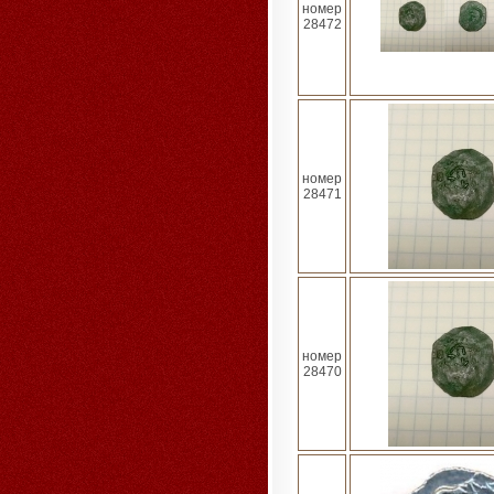
номер
28472
номер
28471
номер
28470