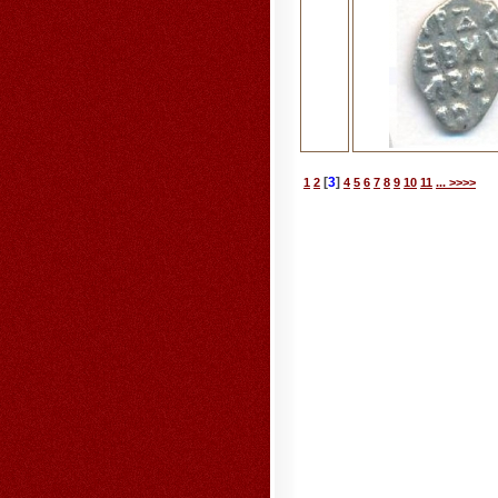
[
3
]
1
2
4
5
6
7
8
9
10
11
... >>>>