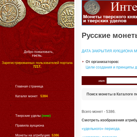
Русские монеты
ДАТА ЗАКРЫТИЯ АУКЦИОНА МО
Добро пожаловать,
гость.
От организаторов:
Зарегистрированных пользователей портала
7217.
Цели создания и принципы 
имя:
Главная страница
Поиск монеты в Каталоге п
Каталог монет
5384
Всего монет - 5386.
Тверские уделы
(new)
Смотреть изображения атриб
Правила аукциона
«удельного» периода.
Монеты на атрибуцию
5386