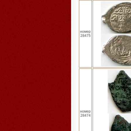
номер
28475
номер
28474