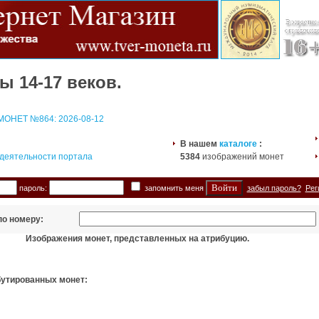
ы 14-17 веков.
ОНЕТ №864: 2026-08-12
В нашем
каталоге
:
 деятельности портала
5384
изображений монет
пароль:
запомнить меня
забыл пароль?
Рег
по номеру:
Изображения монет, представленных на атрибуцию.
бутированных монет: