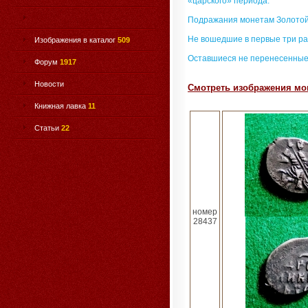
«царского» периода.
Подражания монетам Золотой
Не вошедшие в первые три ра
Изображения в каталог
509
Оставшиеся не перенесенные
Форум
1917
Новости
Смотреть изображения мон
Книжная лавка
11
Статьи
22
номер
28437