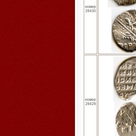
номер
28430
номер
28429