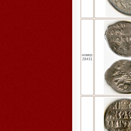
номер
28431