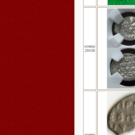
номер
28436
номер