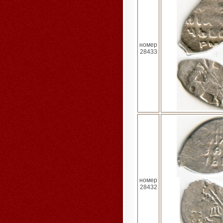
номер
28433
номер
28432