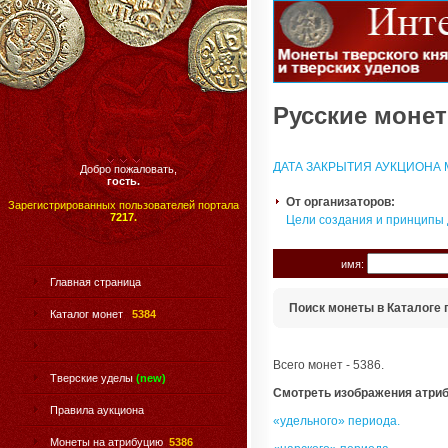
Русские монет
ДАТА ЗАКРЫТИЯ АУКЦИОНА М
Добро пожаловать,
гость.
От организаторов:
Зарегистрированных пользователей портала
7217.
Цели создания и принципы
имя:
Главная страница
Поиск монеты в Каталоге 
Каталог монет
5384
Всего монет - 5386.
Тверские уделы
(new)
Смотреть изображения атри
Правила аукциона
«удельного» периода.
Монеты на атрибуцию
5386