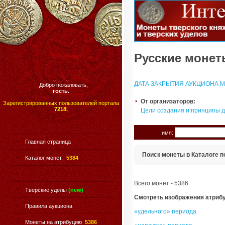
Русские монеты
ДАТА ЗАКРЫТИЯ АУКЦИОНА МО
Добро пожаловать,
гость.
От организаторов:
Зарегистрированных пользователей портала
7218.
Цели создания и принципы 
имя:
Главная страница
Поиск монеты в Каталоге п
Каталог монет
5384
Всего монет - 5386.
Тверские уделы
(new)
Смотреть изображения атриб
Правила аукциона
«удельного» периода.
Монеты на атрибуцию
5386