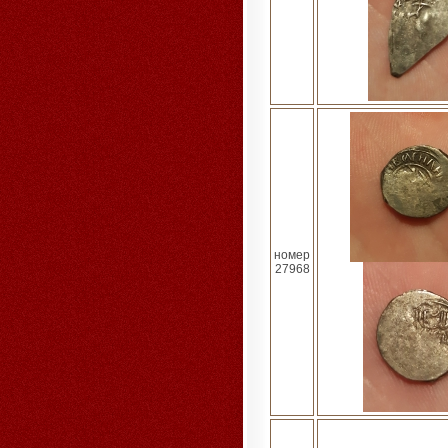
номер
27968