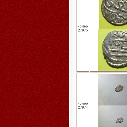
номер
27975
номер
27974