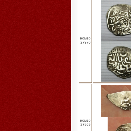
номер
27970
номер
27969