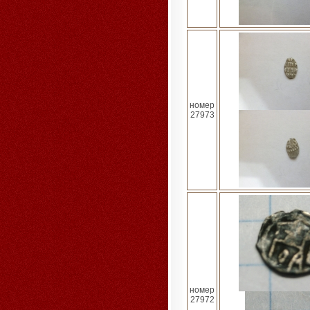
номер
27973
номер
27972