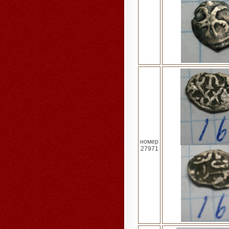
номер
27971