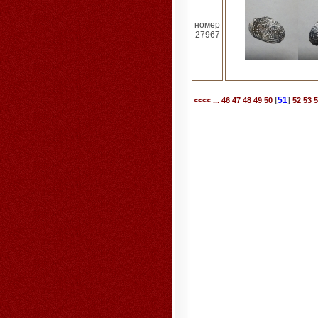
номер
27967
[
51
]
<<<< ...
46
47
48
49
50
52
53
5