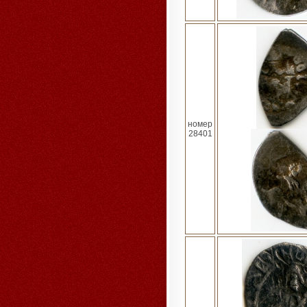
номер
28401