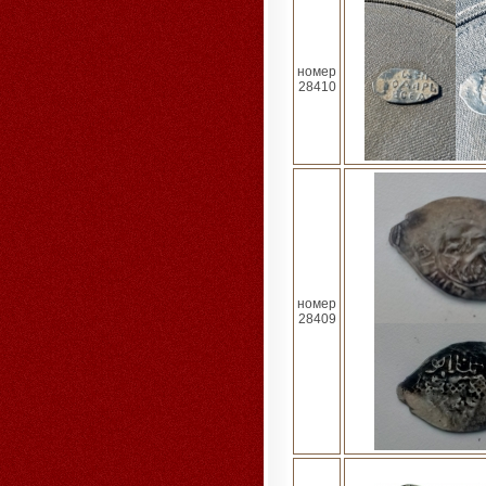
номер
28410
номер
28409