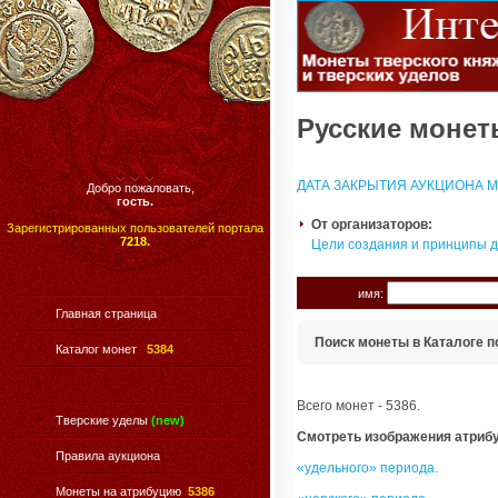
Русские монеты
ДАТА ЗАКРЫТИЯ АУКЦИОНА МО
Добро пожаловать,
гость.
От организаторов:
Зарегистрированных пользователей портала
7218.
Цели создания и принципы 
имя:
Главная страница
Поиск монеты в Каталоге п
Каталог монет
5384
Всего монет - 5386.
Тверские уделы
(new)
Смотреть изображения атриб
Правила аукциона
«удельного» периода.
Монеты на атрибуцию
5386