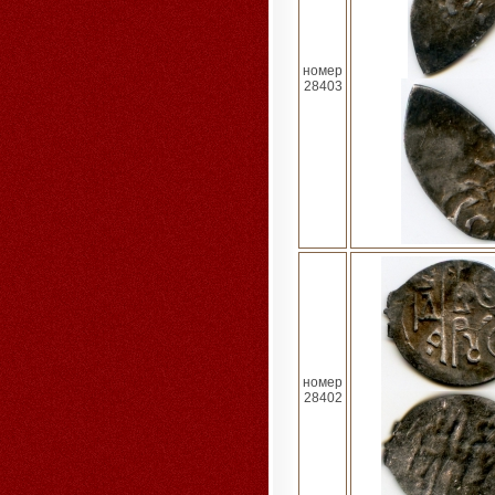
номер
28403
номер
28402