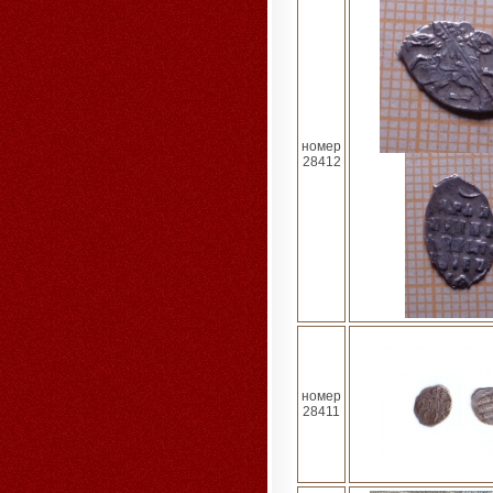
номер
28412
номер
28411