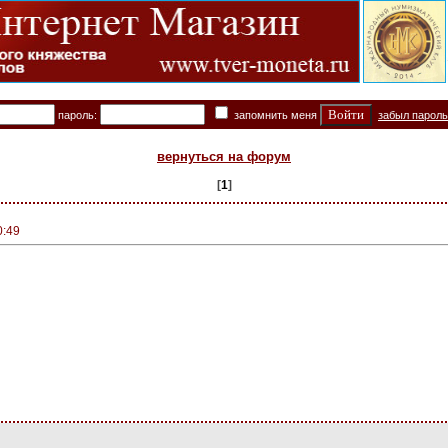
пароль:
запомнить меня
забыл парол
вернуться на форум
[
1
]
0:49