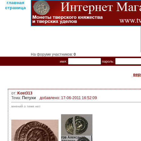
главная
страница
На форуме участников:
0
имя:
пароль:
вер
от:
Kost313
Петухи
Тема:
добавлено: 17-06-2011 16:52:09
мнений о теме нет