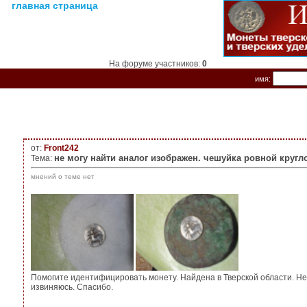
главная страница
На форуме участников:
0
имя:
от:
Front242
не могу найти аналог изображен. чешуйка ровной круг
Тема:
мнений о теме нет
Помогите идентифицировать монету. Найдена в Тверской области. Не 
извиняюсь. Спасибо.