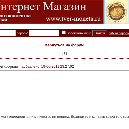
пароль:
запомнить меня
забыл парол
вернуться на форум
[
1
]
лой формы
добавлено: 19-06-2011 23:27:02
могу определить ни княжество ни период. Всадник или кентавр какой то с к