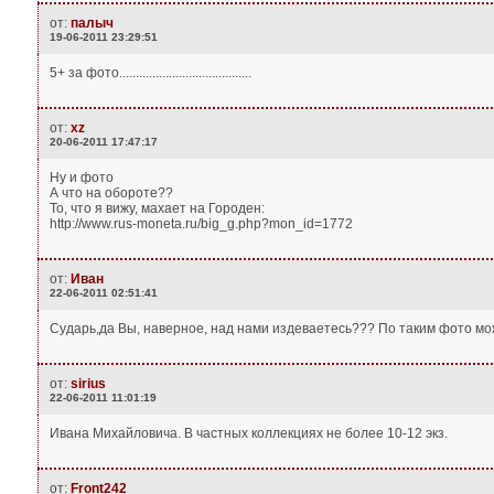
от:
палыч
19-06-2011 23:29:51
5+ за фото........................................
от:
xz
20-06-2011 17:47:17
Ну и фото
А что на обороте??
То, что я вижу, махает на Городен:
http://www.rus-moneta.ru/big_g.php?mon_id=1772
от:
Иван
22-06-2011 02:51:41
Сударь,да Вы, наверное, над нами издеваетесь??? По таким фото мож
от:
sirius
22-06-2011 11:01:19
Ивана Михайловича. В частных коллекциях не более 10-12 экз.
от:
Front242