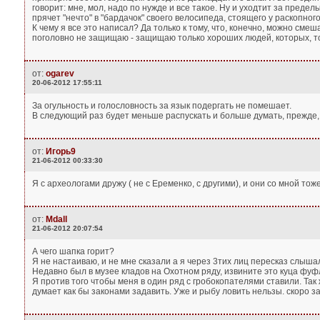
говорит: мне, мол, надо по нужде и все такое. Ну и уходтит за пределы
прячет "нечто" в "бардачок" своего велосипеда, стоящего у раскопного за
К чему я все это написал? Да только к тому, что, конечно, можно см
поголовно не защищаю - защищаю только хороших людей, которых, т
от:
ogarev
20-06-2012 17:55:11
За огульность и голословность за язык подергать не помешает.
В следующий раз будет меньше распускать и больше думать, прежде, 
от:
Игорь9
21-06-2012 00:33:30
Я с археологами дружу ( не с Еременко, с другими), и они со мной тоже
от:
Mdall
21-06-2012 20:07:54
А чего шапка горит?
Я не настаиваю, и не мне сказали а я через 3тих лиц пересказ слышал
Недавно был в музее кладов на Охотном ряду, извините это куца фуф
Я против того чтобы меня в один ряд с гробокопателями ставили. Так 
думает как бы законами задавить. Уже и рыбу ловить нельзы. скоро за