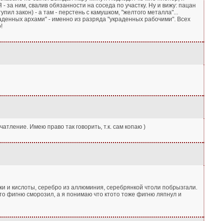
Я - за ним, свалив обязанности на соседа по участку. Ну и вижу: пацан
тупил закон) - а там - перстень с камушком, "желтого металла"...
раденных архами" - именно из разряда "украденных рабочими". Всех
!
чатление. Имею право так говорить, т.к. сам копаю )
ки и кислоты, серебро из аллюминия, серебрянкой чтоли побрызгали.
 что фигню сморозил, а я понимаю что ктото тоже фигню ляпнул и