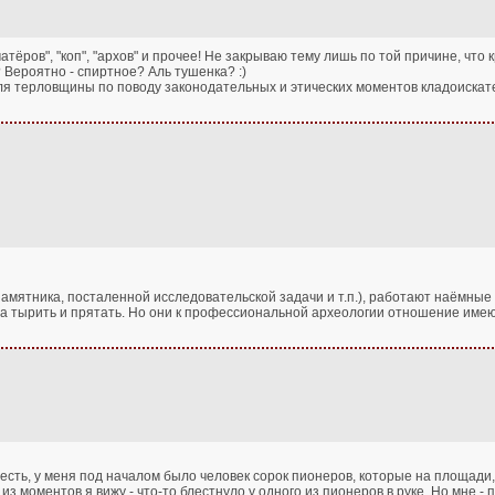
тёров", "коп", "архов" и прочее! Не закрываю тему лишь по той причине, что к
 Вероятно - спиртное? Аль тушенка? :)
я терловщины по поводу законодательных и этических моментов кладоискатель
памятника, посталенной исследовательской задачи и т.п.), работают наёмные
па тырить и прятать. Но они к профессиональной археологии отношение имеют
 То есть, у меня под началом было человек сорок пионеров, которые на площади
з моментов я вижу - что-то блестнуло у одного из пионеров в руке. Но мне - 