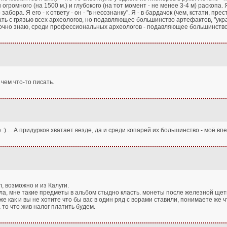
 огромного (на 1500 м.) и глубокого (на тот момент - не менее 3-4 м) раскопа. 
бора. Я его - к ответу - он - "в несознанку". Я - в бардачок (чем, кстати, прес
ешать с грязью всех археологов, но подавляющее большинство артефактов, "ук
очно знаю, среди профессиональных археологов - подавляющее большинство
чем что-то писать.
 :).... А придурков хватает везде, да и среди копарей их большинство - моё впе
, возможно и из Калуги.
ла, мне такие предметы в альбом стыдно класть. монеты после железной щет
же как и вы не хотите что бы вас в один ряд с ворами ставили, понимаете же
 то что жив налог платить будем.