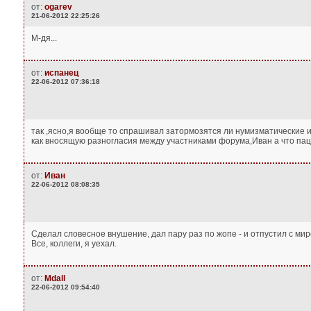
от:
ogarev
21-06-2012 22:25:26
М-дя...
от:
испанец
22-06-2012 07:36:18
так ,ясно,я вообще то спрашивал затормозятся ли нумизматические и
как вносящую разногласия между участниками форума,Иван а что пац
от:
Иван
22-06-2012 08:08:35
Сделал словесное внушение, дал пару раз по жопе - и отпустил с мир
Все, коллеги, я уехал.
от:
Mdall
22-06-2012 09:54:40