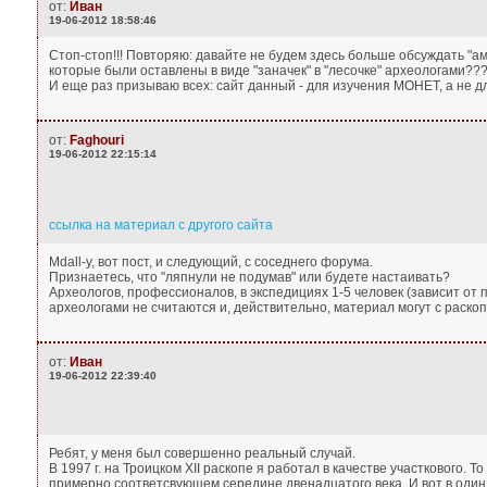
от:
Иван
19-06-2012 18:58:46
Стоп-стоп!!! Повторяю: давайте не будем здесь больше обсуждать "ама
которые были оставлены в виде "заначек" в "лесочке" археологами???
И еще раз призываю всех: сайт данный - для изучения МОНЕТ, а не дл
от:
Faghouri
19-06-2012 22:15:14
ссылка на материал с другого сайта
Mdall-у, вот пост, и следующий, с соседнего форума.
Признаетесь, что "ляпнули не подумав" или будете настаивать?
Археологов, профессионалов, в экспедициях 1-5 человек (зависит от 
археологами не считаются и, действительно, материал могут с раско
от:
Иван
19-06-2012 22:39:40
Ребят, у меня был совершенно реальный случай.
В 1997 г. на Троицком XII раскопе я работал в качестве участкового.
примерно соответсвующем середине двенадцатого века. И вот в один и