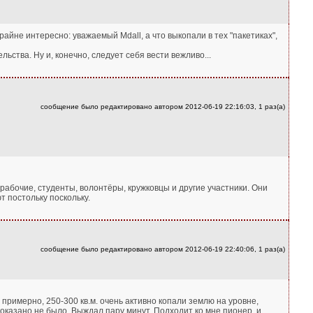
райне интересно: уважаемый Mdall, а что выкопали в тех "пакетиках",
ства. Ну и, конечно, следует себя вести вежливо...
сообщение было редактировано автором 2012-06-19 22:16:03, 1 раз(а)
 рабочие, студенты, волонтёры, кружковцы и другие участники. Они
 постольку поскольку.
сообщение было редактировано автором 2012-06-19 22:40:06, 1 раз(а)
, примерно, 250-300 кв.м. очень активно копали землю на уровне,
показано не было. Выждал пару минут. Подходит ко мне пионер, и