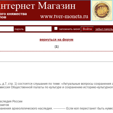
пароль:
запомнить меня
забыл парол
вернуться на форум
[
1
]
, д.7, стр. 1) состоятся слушания по теме: «Актуальные вопросы сохранения 
иссия Общественной палаты по культуре и сохранению историко-культурного
наследия России
фактов
нения археологического наследия. ------------ Если коп перестанет быть ну