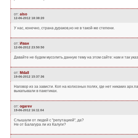
от:
also
12-06-2012 18:38:20
У нас, конечно, страна дураков,но не в такой-же степени.
от:
Иван
12-06-2012 23:50:50
Давайте не будем мусолить данную тему на этом сайте: нам и так указ
от:
Mdall
19-06-2012 15:37:36
Наговор из за зависти. Коп на колхозных полях, где нет никаких арх
выкапывали в пакетиках.
от:
ogarev
19-06-2012 16:11:04
Слышали от людей с "репутацией", да?
Не от Балагура ли из Калуги?