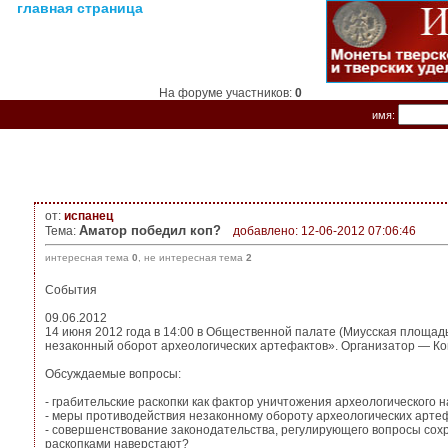
главная страница
На форуме участников:
0
имя:
от:
испанец
Аматор победил коп?
Тема:
добавлено: 12-06-2012 07:06:46
интересная тема
0
, не интересная тема
2
События
09.06.2012
14 июня 2012 года в 14:00 в Общественной палате (Миусская площадь
незаконный оборот археологических артефактов». Организатор — Ком
Обсуждаемые вопросы:
- грабительские раскопки как фактор уничтожения археологического 
- меры противодействия незаконному обороту археологических арте
- совершенствование законодательства, регулирующего вопросы сохра
раскопками наверстают?