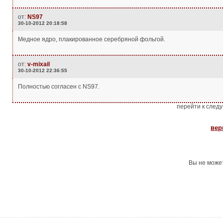
от:
NS97
30-10-2012 20:18:58
Медное ядро, плакированное серебряной фольгой.
от:
v-mixail
30-10-2012 22:36:55
Полностью согласен с NS97.
перейти к след
вер
Вы не може