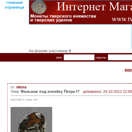
главная
страница
На форуме участников:
0
имя:
пароль:
вер
от:
nikma
Фальшак под копейку Петра I?
Тема:
добавлено: 24-10-2012 22:00
мнений о теме нет