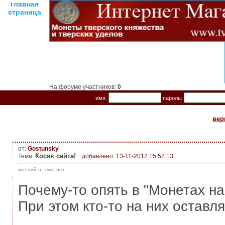
главная
страница
На форуме участников:
0
имя:
пароль:
вер
от:
Gostunsky
Косяк сайта!
Тема:
добавлено: 13-11-2012 15:52:13
мнений о теме нет
Почему-то опять в "Монетах на 
При этом кто-то на них оставл