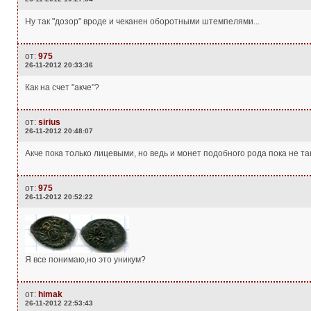
Ну так "дозор" вроде и чеканен оборотными штемпелями...
от:
975
26-11-2012 20:33:36
Как на счет "акче"?
от:
sirius
26-11-2012 20:48:07
Акче пока только лицевыми, но ведь и монет подобного рода пока не та
от:
975
26-11-2012 20:52:22
Я все понимаю,но это уникум?
от:
himak
26-11-2012 22:53:43