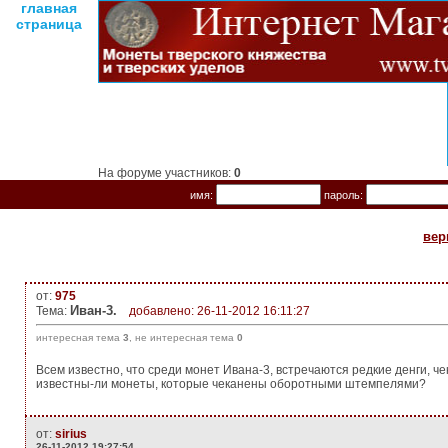
главная
страница
На форуме участников:
0
имя:
пароль:
вер
от:
975
Иван-3.
Тема:
добавлено: 26-11-2012 16:11:27
интересная тема
3
, не интересная тема
0
Всем известно, что среди монет Ивана-3, встречаются редкие денги, че
известны-ли монеты, которые чеканены оборотными штемпелями?
от:
sirius
26-11-2012 19:27:54