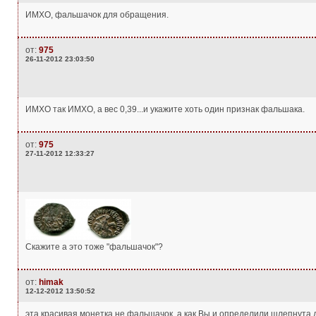
ИМХО, фальшачок для обращения.
от:
975
26-11-2012 23:03:50
ИМХО так ИМХО, а вес 0,39...и укажите хоть один признак фальшака.
от:
975
27-11-2012 12:33:27
Скажите а это тоже "фальшачок"?
от:
himak
12-12-2012 13:50:52
эта красивая монетка не фальшачок, а как Вы и определили шлепнута