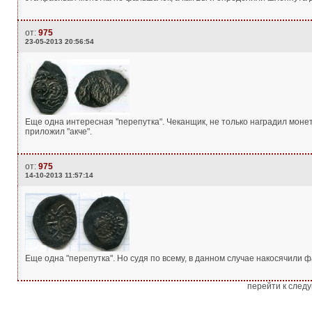
от:
975
23-05-2013 20:56:54
Еще одна интересная "перепутка". Чеканщик, не только наградил монет
приложил "акче".
от:
975
14-10-2013 11:57:14
Еще одна "перепутка". Но судя по всему, в данном случае накосячили
перейти к след