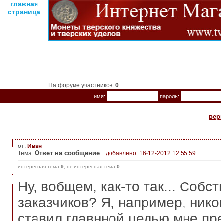
главная
страница
На форуме участников:
0
имя:
пароль:
вер
от:
Иван
Ответ на сообщение
Тема:
добавлено: 16-12-2012 12:55:59
интересная тема
9
, не интересная тема
0
Ну, вобщем, как-то так... Собс
заказчиков? Я, например, нико
ставил главнной целью мне пр