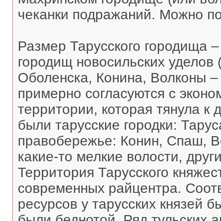
чеканки подражаний. Можно по
Размер Тарусского городища –
городищ новосильских уделов (
Оболенска, Конина, Волконы –
примерно согласуются с эконо
территории, которая тянула к
были тарусские городки: Тарус
правобережье: Конин, Спаш, В
какие-то мелкие волости, друг
Территория Тарусского княжес
современных райцентра. Соотв
ресурсов у тарусских князей б
были беднотой. Ряд тульских 