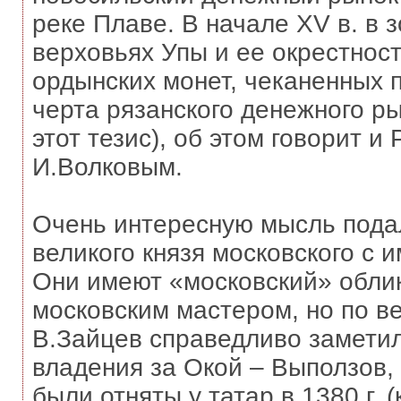
реке Плаве. В начале XV в. в 
верховьях Упы и ее окрестнос
ордынских монет, чеканенных п
черта рязанского денежного ры
этот тезис), об этом говорит и
И.Волковым.
Очень интересную мысль пода
великого князя московского с 
Они имеют «московский» облик,
московским мастером, но по в
В.Зайцев справедливо заметил,
владения за Окой – Выползов,
были отняты у татар в 1380 г. (