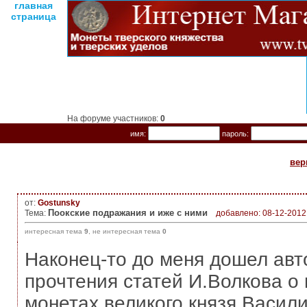
главная
страница
На форуме участников:
0
имя:
пароль:
вер
от:
Gostunsky
Поокские подражания и иже с ними
Тема:
добавлено: 08-12-2012
интересная тема
9
, не интересная тема
0
Наконец-то до меня дошел авт
прочтения статей И.Волкова о
монетах великого князя Васили