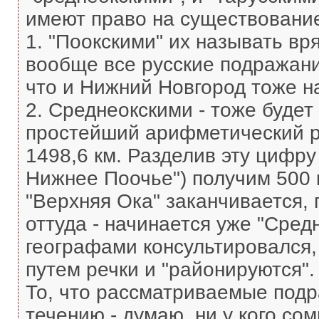
имеют право на существовани
1. "Поокскими" их называть вр
вообще все русские подражания
что и Нижний Новгород тоже на
2. Среднеокскими - тоже буде
простейший арифметический р
1498,6 км. Разделив эту цифру
Нижнее Поочье") получим 500 к
"Верхняя Ока" заканчивается, 
оттуда - начинается уже "Сред
географами консультировался,
путем речки и "районируются".
То, что рассматриваемые под
течению - думаю, ни у кого со