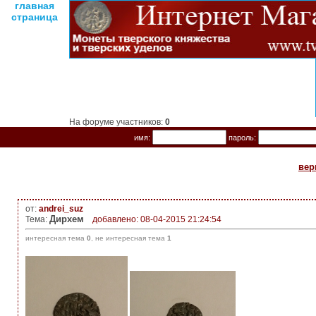
главная
страница
На форуме участников:
0
имя:
пароль:
вер
от:
andrei_suz
Дирхем
Тема:
добавлено: 08-04-2015 21:24:54
интересная тема
0
, не интересная тема
1