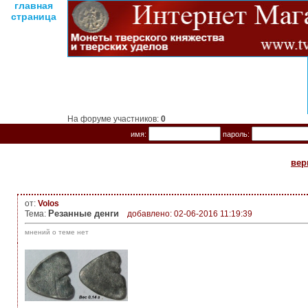
главная
страница
На форуме участников:
0
имя:
пароль:
вер
от:
Volos
Резанные денги
Тема:
добавлено: 02-06-2016 11:19:39
мнений о теме нет