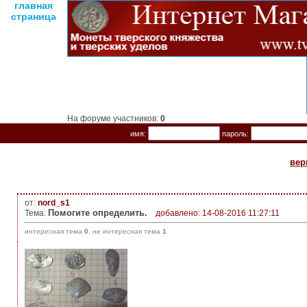
главная
страница
На форуме участников:
0
имя:
пароль:
вер
от:
nord_s1
Помогите определить.
Тема:
добавлено: 14-08-2016 11:27:11
интересная тема
0
, не интересная тема
1