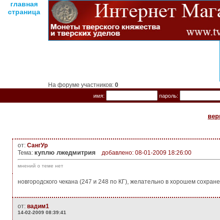
главная
страница
На форуме участников:
0
имя:
пароль:
вер
от:
СангУр
куплю лжедмитрия
Тема:
добавлено: 08-01-2009 18:26:00
мнений о теме нет
новгородского чекана (247 и 248 по КГ), желательно в хорошем сохране
от:
вадим1
14-02-2009 08:39:41