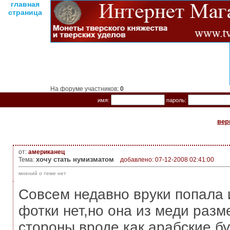
главная
страница
На форуме участников:
0
имя:
пароль:
вер
от:
американец
хочу стать нумизматом
Тема:
добавлено: 07-12-2008 02:41:00
мнений о теме нет
Совсем недавно вруки попала 
фотки нет,но она из меди раз
стороны вроде как арабские бу