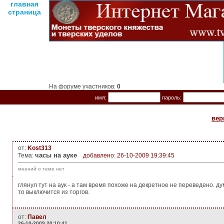
главная
страница
На форуме участников:
0
имя:
пароль:
вер
от:
Kost313
часы на ауке
Тема:
добавлено: 26-10-2009 19:39:45
мнений о теме нет
глянул тут на аук - а там время похоже на декретное не переведено. д
то выключится из торгов.
от:
Павел
26-10-2009 20:10:41