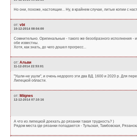
Но они, похоже, настоящие... Ну, в крайнем случае, литые копии с на
от:
vbt
10-12-2014 08:04:00
Сомнительно. Оригинальные - такого же безобразного исполнения - и 
обе известны.
Хотя, как знать, до чего дошел прогресс...
от:
Альви
11-12-2014 22:53:01
"Ушли-не ушли", и очень недорого эти два ВД. 1600 и 2020 р. Для пер
Липецкой области.
от:
Miignes
12-12-2014 07:10:16
А что из липецкой доехать до рязанки такая трудность? )
Рядом места где рязанки попадаются - Тульская, Тамбовская, Рязанска