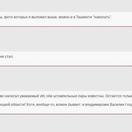
ты, фото которых я выложил выше, можно и в Ташкенте "накопать".
не стал.
ливо написал уважаемый vbt, обе штемпельные пары известны. Остается толь
ипецкой области! Хотя, вообще-то, всякое бывает: и владимирские Василии I по