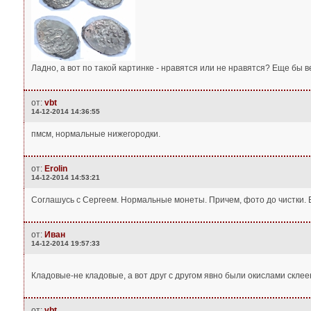
Ладно, а вот по такой картинке - нравятся или не нравятся? Еще бы ве
от:
vbt
14-12-2014 14:36:55
пмсм, нормальные нижегородки.
от:
Erolin
14-12-2014 14:53:21
Соглашусь с Сергеем. Нормальные монеты. Причем, фото до чистки. Е
от:
Иван
14-12-2014 19:57:33
Кладовые-не кладовые, а вот друг с другом явно были окислами склее
от:
vbt