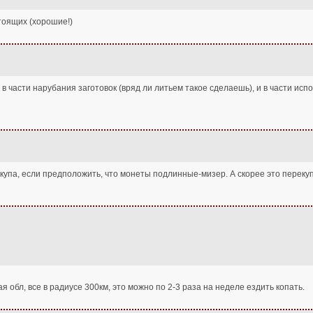
стоящих (хорошие!)
в части нарубания заготовок (вряд ли литьем такое сделаешь), и в части исп
екупа, если предположить, что монеты подлинные-мизер. А скорее это перекуп 
я обл, все в радиусе 300км, это можно по 2-3 раза на неделе ездить копать.