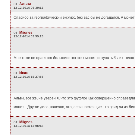
от:
Альви
12-12-2014 09:30:12
Спасибо за географический экскурс, без вас бы не догадался. А моне
от:
Miignes
12-12-2014 09:59:15
Мне тоже не нравятся большинство этих монет, покупать бы их точно 
от:
Иван
12-12-2014 19:27:58
Альви, все же, не уверен я, что это фуфло! Как совершенно справед
монет... Другое дело, конечно, что, если настоящие - то вряд ли из Л
от:
Miignes
13-12-2014 13:05:48