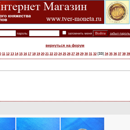
пароль:
запомнить меня
забыл парол
вернуться на форум
[
33
]
0
11
12
13
14
15
16
17
18
19
20
21
22
23
24
25
26
27
28
29
30
31
32
34
35
36
37
38
39