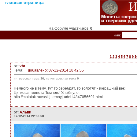
главная страница
На форуме участников:
0
имя:
1
2
3
4
5
6
7
8
9
1
от:
vbt
Тема:
добавлено: 07-12-2014 18:42:55
интересная тема
36
, не интересная тема
0
Немного не в тему. Тут то серебрят, то золотят - вчерашний век!
Цинковая монета Темного! Улыбнуло...
http://molotok.ru/vasilij-temnyj-udel-i4847056691.html
от:
Альви
07-12-2014 22:56:50