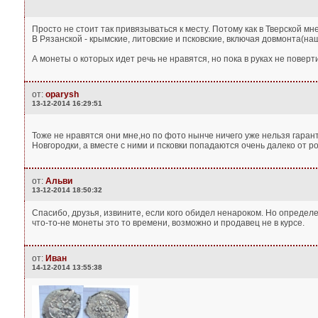
Просто не стоит так привязываться к месту. Потому как в Тверской м
В Рязанской - крымские, литовские и псковские, включая довмонта(на
А монеты о которых идет речь не нравятся, но пока в руках не поверт
от:
oparysh
13-12-2014 16:29:51
Тоже не нравятся они мне,но по фото нынче ничего уже нельзя гаран
Новгородки, а вместе с ними и псковки попадаются очень далеко от р
от:
Альви
13-12-2014 18:50:32
Спасибо, друзья, извините, если кого обидел ненароком. Но определ
что-то-не монеты это то времени, возможно и продавец не в курсе.
от:
Иван
14-12-2014 13:55:38