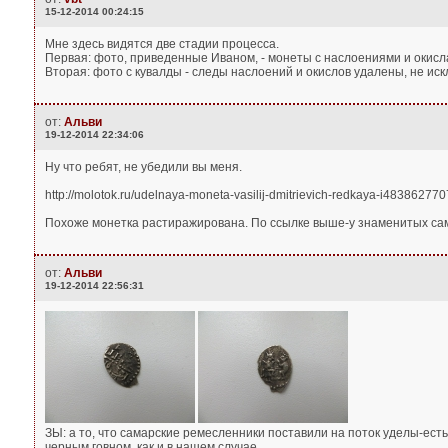
15-12-2014 00:24:15
Мне здесь видятся две стадии процесса.
Первая: фото, приведенные Иваном, - монеты с наслоениями и окисл
Вторая: фото с кувалды - следы наслоений и окислов удалены, не ис
от:
Альви
19-12-2014 22:34:06
Ну что ребят, не убедили вы меня.
http://molotok.ru/udelnaya-moneta-vasilij-dmitrievich-redkaya-i48386277
Похоже монетка растиражирована. По ссылке выше-у знаменитых са
от:
Альви
19-12-2014 22:56:31
ЗЫ: а то, что самарские ремесленники поставили на поток уделы-ест
черным говном, как и в нашем случае.