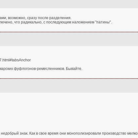
ами, возможно, сразу после разделения.
ключено, что радикально, с последующим наложением "патины".
07.html#tabsAnchor
марских фуфлогонов-ремесленников. Бывайте.
ь недобрый знак. Как в свое время они монополизировали производство мелк