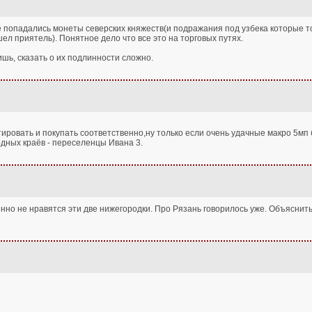
не попадались монеты северских княжеств(и подражания под узбека которые то
шел приятель). Понятное дело что все это на торговых путях.
ишь, сказать о их подлинности сложно.
тировать и покупать соответственно,ну только если очень удачные макро 5мп
одных краёв - переселенцы Ивана 3.
енно не нравятся эти две нижегородки. Про Рязань говорилось уже. Объяснит