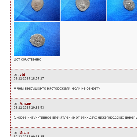
Вот собственно
от:
vbt
09-12-2014 18:57:17
А чем зверушки-то насторожили, если не секрет?
от:
Альви
09-12-2014 20:31:53
Скорее интуиктивное впечатление от этих двух нижегородских денег 
от:
Иван
10-12-2014 00:13:35