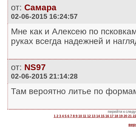
от:
Самара
02-06-2015 16:24:57
Мне как и Алексею по псковкам
руках всегда надежней и нагля
от:
NS97
02-06-2015 21:14:28
Там вероятно литье по формам
перейти к след
1
2
3
4
5
6
7
8
9
10
11
12
13
14
15
16
17
18
19
20
21
2
вер