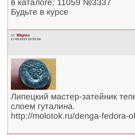
в каталоге: 11059 №3337
Будьте в курсе
от:
Miignes
17-05-2015 15:05:54
Липецкий мастер-затейник теп
слоем гуталина.
http://molotok.ru/denga-fedora-