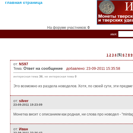
главная страница
На форуме участников:
0
имя:
[
5
]
1
2
3
4
6
7
8
9
от:
NS97
Ответ на сообщение
Тема:
добавлено: 23-09-2011 15:35:58
интересная тема
36
, не интересная тема
0
Это возможно из раздела новоделов. Хотя, по своей сути, эти предм
от:
silver
23-09-2011 19:23:09
Монетка висит с описанием как родная, ни слова про новодел - "mintage
от:
Иван
23-09-2011 22:36:42