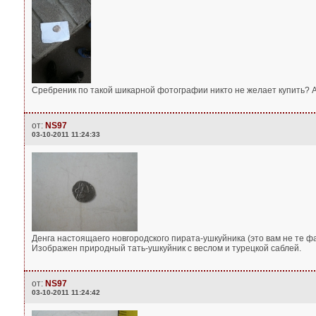
Сребреник по такой шикарной фотографии никто не желает купить? А 
от:
NS97
03-10-2011 11:24:33
Денга настоящаего новгородского пирата-ушкуйника (это вам не те ф
Изображен природный тать-ушкуйник с веслом и турецкой саблей.
от:
NS97
03-10-2011 11:24:42