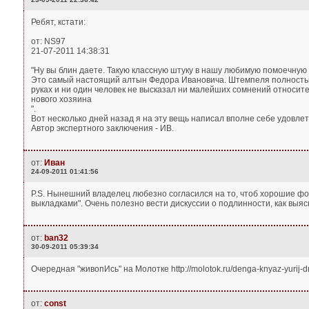
Ребят, кстати:
от: NS97
21-07-2011 14:38:31
"Ну вы блин даете. Такую классную штуку в нашу любимую помоечную 
Это самый настоящий алтын Федора Ивановича. Штемпеля полностью с
руках и ни один человек не высказал ни малейших сомнений относите
нового хозяина
".
Вот несколько дней назад я на эту вещь написал вполне себе удовлетв
Автор экспертного заключения - ИВ.
от:
Иван
24-09-2011 01:41:56
P.S. Нынешний владелец любезно согласился на то, чтоб хорошие фот
выкладками". Очень полезно вести дискуссии о подлинности, как выяс
от:
ban32
30-09-2011 05:39:34
Очередная "живопИсь" на Молотке http://molotok.ru/denga-knyaz-yurij-d
от:
const