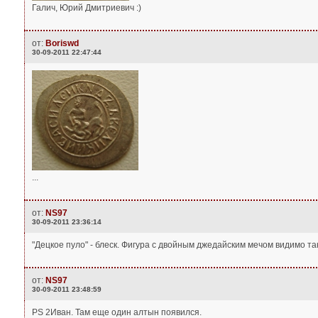
Галич, Юрий Дмитриевич :)
от:
Boriswd
30-09-2011 22:47:44
...
от:
NS97
30-09-2011 23:36:14
"Децкое пуло" - блеск. Фигура с двойным джедайским мечом видимо так
от:
NS97
30-09-2011 23:48:59
PS 2Иван. Там еще один алтын появился.