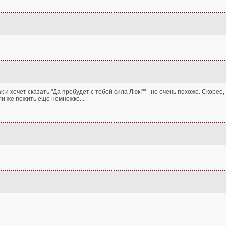
к и хочет сказать "Да пребудет с тобой сила Люк!"" - не очень похоже. Скоре
ли же пожить еще немножко...