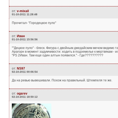
от:
v-mixail
01-10-2011 11:28:48
Прочитал- "Городецкое пуло"
от:
Иван
01-10-2011 15:56:56
""Децкое пуло" - блеск. Фигура с двойным джедайским мечом видимо та
Арагорн в момент задумчивости: ходить в подземелье к мертвякам - и
"PS 2Иван. Там еще один алтын появился." - Где??????????
от:
NS97
02-10-2011 00:06:54
Да на ревью вывешивали. Похож на правильный. Штемпеля те же.
от:
ogarev
02-10-2011 18:50:12