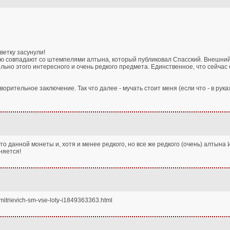
ветку засунули!
овпадают со штемпелями алтына, который публиковал Спасский. Внешний вид
льно этого интересного и очень редкого предмета. Единственное, что сейчас
орительное заключение. Так что далее - мучать стоит меня (если что - в руках
о данной монеты и, хотя и менее редкого, но все же редкого (очень) алтына
няется!
mitrievich-sm-vse-loty-i1849363363.html