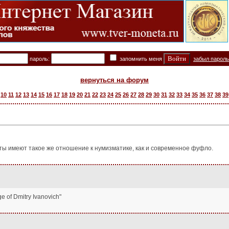
пароль:
запомнить меня
забыл парол
вернуться на форум
10
11
12
13
14
15
16
17
18
19
20
21
22
23
24
25
26
27
28
29
30
31
32
33
34
35
36
37
38
39
еты имеют такое же отношение к нумизматике, как и современное фуфло.
 of Dmitry Ivanovich"