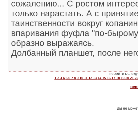
сожалению... С ростом интерес
только нарастать. А с приняти
таинственности вокруг копани
впаривания фуфла "по-бырому 
образно выражаясь.
Долбанный планшет, после него
перейти к след
1
2
3
4
5
6
7
8
9
10
11
12
13
14
15
16
17
18
19
20
21
2
вер
Вы не може