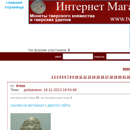
главная
страница
На форуме участников:
0
имя:
пароль:
вер
1
2
3
4
5
6
7
8
9
10
11
12
13
14
15
16
17
18
19
20
21
2
от:
Artos
Тема:
добавлено: 16-11-2013 18:54:48
интересная тема
36
, не интересная тема
0
ссылка на материал с другого сайта