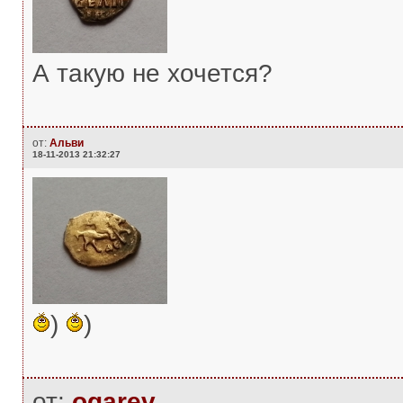
А такую не хочется?
от:
Альви
18-11-2013 21:32:27
)
)
от:
ogarev