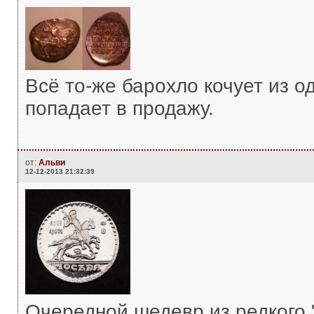
Всё то-же барохло кочует из од
попадает в продажу.
от:
Альви
12-12-2013 21:32:39
Очередной шедевр из редкого "