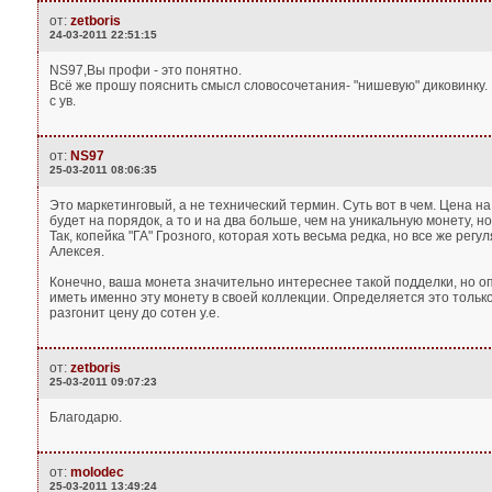
от:
zetboris
24-03-2011 22:51:15
NS97,Вы профи - это понятно.
Всё же прошу пояснить смысл словосочетания- "нишевую" диковинку.
с ув.
от:
NS97
25-03-2011 08:06:35
Это маркетинговый, а не технический термин. Суть вот в чем. Цена на
будет на порядок, а то и на два больше, чем на уникальную монету, н
Так, копейка "ГА" Грозного, которая хоть весьма редка, но все же ре
Алексея.
Конечно, ваша монета значительно интереснее такой подделки, но о
иметь именно эту монету в своей коллекции. Определяется это только
разгонит цену до сотен у.е.
от:
zetboris
25-03-2011 09:07:23
Благодарю.
от:
molodec
25-03-2011 13:49:24