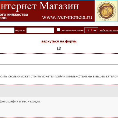
пароль:
запомнить меня
забыл парол
вернуться на форум
[
1
]
сить ,сколько может стоить монета (приблизительно)такя как в вашем катало
фотография и вес находки.