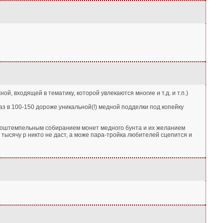
й, входящей в тематику, которой увлекаются многие и т.д. и т.п.)
 раз в 100-150 дороже уникальной(!) медной подделки под копейку
я поштемпельным собиранием монет медного бунта и их желанием
 тысячу р никто не даст, а може пара-тройка любителей сцепится и