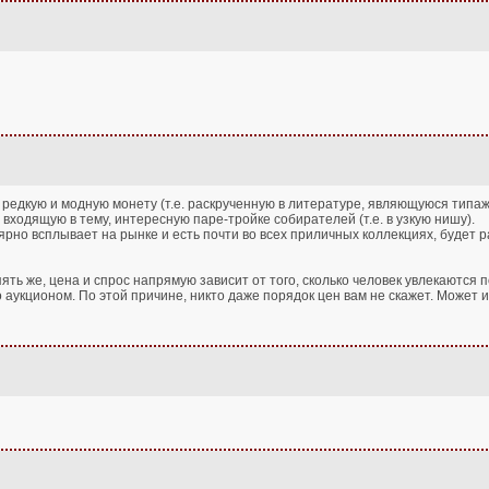
 редкую и модную монету (т.е. раскрученную в литературе, являющуюся типажно
о входящую в тему, интересную паре-тройке собирателей (т.е. в узкую нишу).
гулярно всплывает на рынке и есть почти во всех приличных коллекциях, будет
пять же, цена и спрос напрямую зависит от того, сколько человек увлекаютс
 аукционом. По этой причине, никто даже порядок цен вам не скажет. Может и