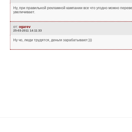
Ну, при правильной рекламной кампании все что угодно можно переве
увеличивает.
от:
ogarev
25-03-2011 14:11:33
Ну чо, люди трудятся, деньги зарабатывают.)))