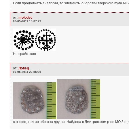
Если продолжать аналогии, то элементы оборотки тверского пула № 29
от:
molodec
06-05-2011 15:07:29
Не сработало.
от:
Ловец
07-05-2011 22:55:29
вот еще, только обратка другая. Найдена в Дмитровском р-не МО 3 го