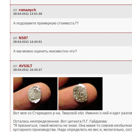
от:
romanych
28-04-2011 13:01:38
А подскажите премерную стоимость??
от:
NS97
28-04-2011 14:43:01
А как можно оценить неизвестно что?
от:
AVSXLT
28-04-2011 16:43:27
Вот моя со Старицкого р-на, Тверской обл. Именно о ней и идет разго
Осталась неопределенная. Вот цитиата П.Г. Гайдукова:
"Я признаться, такой монеты не знаю. Она какая-то совсем необычна
кустарного производства. Надо определить ее вес и, желательно, сост