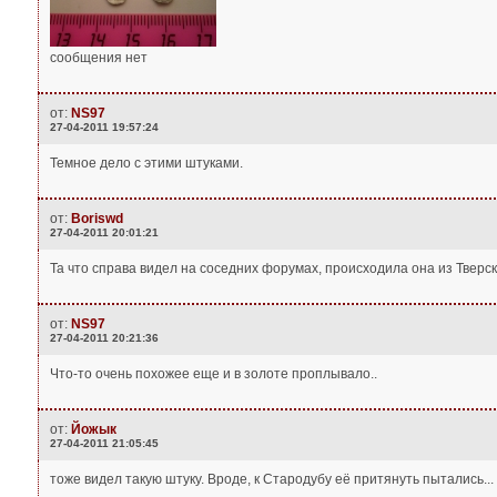
сообщения нет
от:
NS97
27-04-2011 19:57:24
Темное дело с этими штуками.
от:
Boriswd
27-04-2011 20:01:21
Та что справа видел на соседних форумах, происходила она из Тверск
от:
NS97
27-04-2011 20:21:36
Что-то очень похожее еще и в золоте проплывало..
от:
Йожык
27-04-2011 21:05:45
тоже видел такую штуку. Вроде, к Стародубу её притянуть пытались...