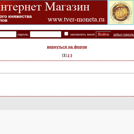
пароль:
запомнить меня
забыл парол
вернуться на форум
[
1
]
2
3