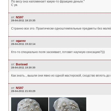
По весу она напоминает какую-то фракцию деньги."
С ув.
от:
NS97
28-04-2011 18:15:35
Странно все это. Практически одноштемпельные предметы без малей
от:
ogarev
28-04-2011 19:22:14
Кто-то специально поля засеивает, готовит научную сенсацию?)))
от:
Boriswd
28-04-2011 19:30:30
Как знать.., вышли они явно из одной мастерской, сходство вплоть до
от:
NS97
28-04-2011 21:03:29