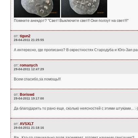
Помните анекдот? "Свет! Выключите свет!! Они ползут на свет!!!"
от:
tigun2
28-04-2011 21:25:55
А интересно, где прописано? В окрестностях Стародуба и Юго-Зап.р
от:
romanych
29-04-2011 12:47:29
Всем спасибо,за помощь!!!
от:
Boriswd
29-04-2011 19:17:00
Да благодарить то рано еще, сколько неясностей с этими штуками... :-)
от:
AVSXLT
29-04-2011 21:18:16
Re...Кто-то специально поля засеивает, готовит научную сенсацию?