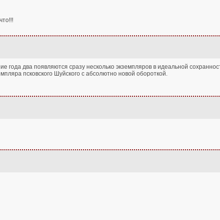
то!!!
ие года два появляются сразу несколько экземпляров в идеальной сохранности 
земпляра псковского Шуйского с абсолютно новой обороткой.