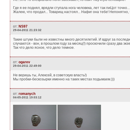
Где я ее поднял, врядли ступала нога человека, лет так пиЦот точно...
Жалею, что продал... Товарищ настоял... Нафиг она тебе! Непонятно, ч
от:
NS97
29-04-2011 21:23:32
Такие штуки были не известны много десятилетий. И вдруг за последн
случаются - вон, в прошлом году за месяц(!) проскочили сразу два эк
Так что дело ясное, что дело темное.
от:
ogarev
29-04-2011 22:49:00
Не веришь ты, Алексей, в советскую власть!)
Мы пробки-бескозырки именно на таких местах подымаем.)))
от:
romanych
04-05-2011 19:03:12