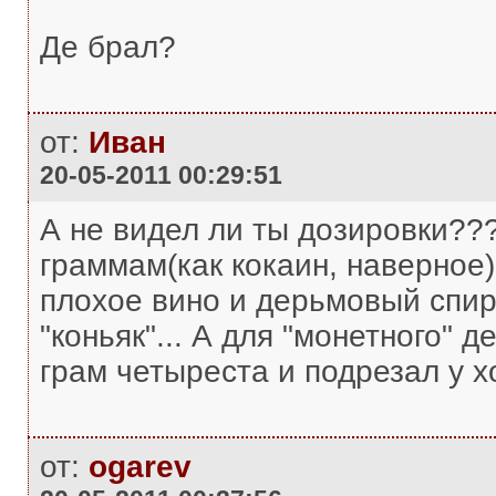
Де брал?
от:
Иван
20-05-2011 00:29:51
А не видел ли ты дозировки???
граммам(как кокаин, наверное)
плохое вино и дерьмовый спирт
"коньяк"... А для "монетного" д
грам четыреста и подрезал у х
от:
ogarev