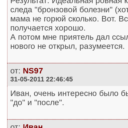
Результат: Идеальная ровная 
следа "бронзовой болезни" (хо
мама не горюй сколько. Вот. В
получается хорошо.
А потом мне приятель дал ссылк
нового не открыл, разумеется.
от:
NS97
31-05-2011 22:46:45
Иван, очень интересно было б
"до" и "после".
от:
Иван