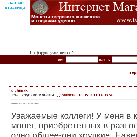
главная
страница
На форуме участников:
0
имя:
пароль:
вер
от:
himak
хрупкие монеты
Тема:
добавлено: 13-05-2011 14:08:50
мнений о теме нет
Уважаемые коллеги! У меня в 
монет, приобретенных в разно
одно общее-они хрупкие. Наве