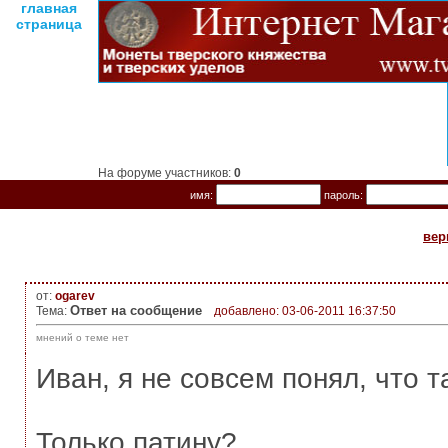
главная
страница
На форуме участников:
0
имя:
пароль:
вер
от:
ogarev
Ответ на сообщение
Тема:
добавлено: 03-06-2011 16:37:50
мнений о теме нет
Иван, я не совсем понял, что т
Только патину?