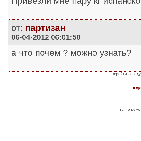
Привезли мне пару кг испанског
от:
партизан
06-04-2012 06:01:50
а что почем ? можно узнать?
перейти к след
вер
Вы не може