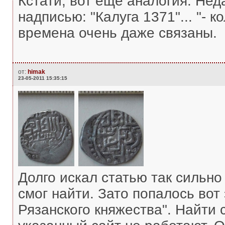
Кстати, вот еще аналогия. Нед
надписью: "Калуга 1371"... "- 
времена очень даже связаны.
от:
himak
23-05-2011 15:35:15
Долго искал статью так сильно
смог найти. Зато попалось вот
Рязанского княжества". Найти с