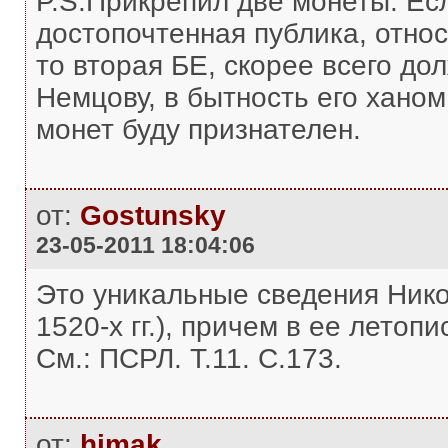
P.S.Прикрепил две монеты. Ес
достопочтенная публика, отно
то вторая БЕ, скорее всего д
Немцову, в бытность его хано
монет буду признателен.
от:
Gostunsky
23-05-2011 18:04:06
Это уникальные сведения Нико
1520-х гг.), причем в ее летоп
См.: ПСРЛ. Т.11. С.173.
от:
himak