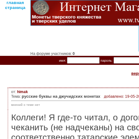
главная
страница
На форуме участников:
0
имя:
пароль:
вер
от:
himak
русские буквы на джучидских монетах
Тема:
добавлено: 19-05-2
мнений о теме нет
Коллеги! Я где-то читал, о до
чеканить (не надчеканы) на св
соответственно татарские элем