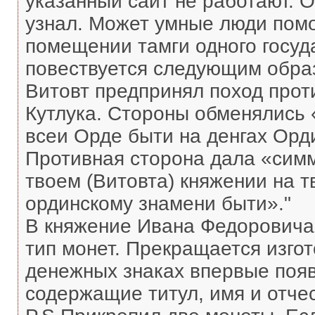
указанный сайт не работают. О
узнал. Может умные люди помог
помещении тамги одного госуда
повествуется следующим образ
Витовт предпринял поход прот
Кутлука. Стороны обменялись 
всеи Орде быти на денгах Орд
Противная сторона дала «симм
твоем (Витовта) княжении на т
ординскому знамени быти»."
В княжение Ивана Федоровича 
тип монет. Прекращается изгот
денежных знаках впервые появ
содержащие титул, имя и отчес