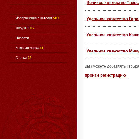
Великое княжество Тверс
Изображения в каталог
509
Удельное княжество Горо
Форум
1917
Удельное княжество Каш
Новости
Книжная лавка
11
Удельное княжество Мик
Статьи
22
Вы сможете добавлять изобра
пройти регистрацию