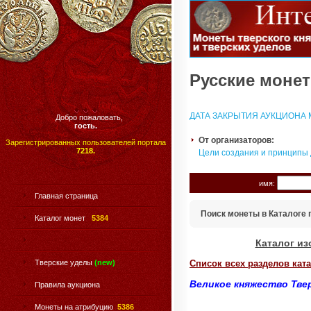
Русские монет
ДАТА ЗАКРЫТИЯ АУКЦИОНА М
Добро пожаловать,
гость.
От организаторов:
Зарегистрированных пользователей портала
7218.
Цели создания и принципы
имя:
Главная страница
Поиск монеты в Каталоге 
Каталог монет
5384
Каталог из
Тверские уделы
(new)
Список всех разделов ката
Великое княжество Тве
Правила аукциона
Монеты на атрибуцию
5386