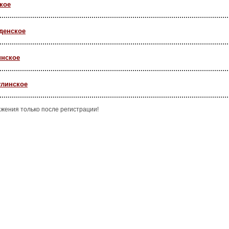
кое
денское
инское
улинское
жения только после регистрации!