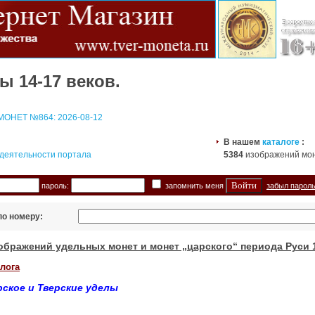
ы 14-17 веков.
ОНЕТ №864: 2026-08-12
В нашем
каталоге
:
 деятельности портала
5384
изображений мо
пароль:
запомнить меня
забыл парол
по номеру:
ображений удельных монет и монет „царского“ периода Руси 1
лога
рское и Тверские уделы